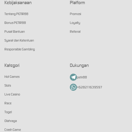
Kebijaksanaan
Platform
Tentang PETIR88
Promosi
Bonus PETIR88
Loyalty
Pusat Bantuan
Referral
Syarat dan Ketentuan
Responsible Gambling
Kategori
Dukungan
Hot Games
petir88
Slots
+628211639597
Live Casino
Race
Togel
Olahraga
Crash Game