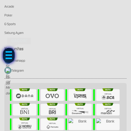
Arcade
Poker
E-Sports
Sabung Ayam
GACOR!
Komunitas
Whatsapp
Telegram