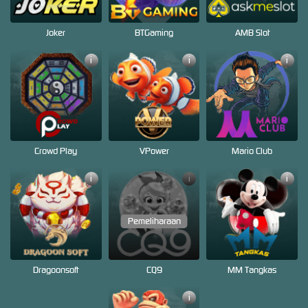
Joker
BTGaming
AMB Slot
i
i
i
Crowd Play
VPower
Mario Club
i
i
i
Dragoonsoft
CQ9
MM Tangkas
i