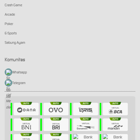
Crash Game
Arcade
Poker
E-Sports
Sabung Ayam
Komunitas
Whatsapp
Telegram