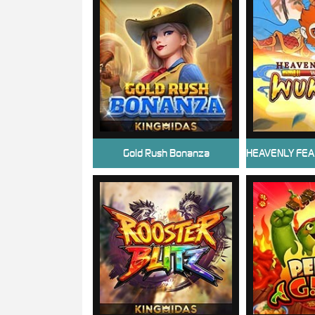
Gold Rush Bonanza
HEAVENLY FEA