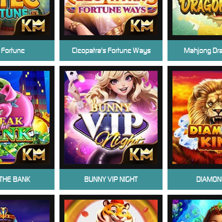
 Fortune
Cleopatra's Fortune Ways
Mahjong Dr
THE BANK
BUNNY VIP NIGHT
DIAMON