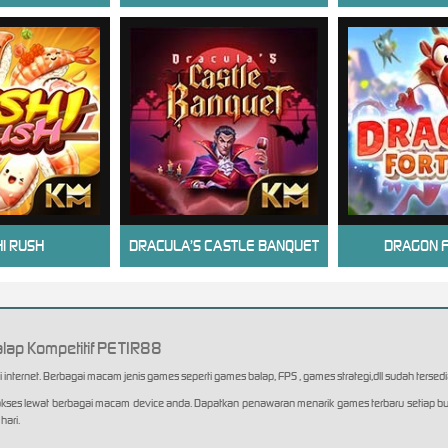
I RUSH
DRACULA’S CASTLE BANQUET
DRAGON 
alap Kompetitif PETIR88
nternet. Berbagai macam jenis games seperti games balap, FPS , games strategi,dll sudah tersedia 
iakses lewat berbagai macam device anda. Dapatkan penawaran menarik games terbaru setiap bu
ari.