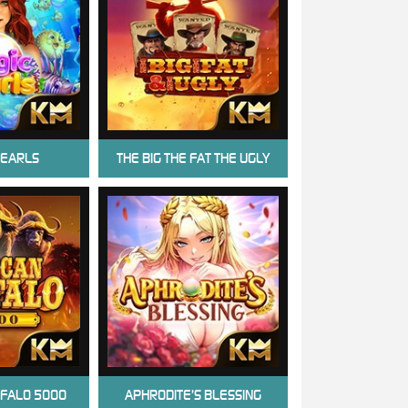
PEARLS
THE BIG THE FAT THE UGLY
FFALO 5000
APHRODITE’S BLESSING