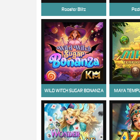
Rooster Blitz
Peda
WILD WITCH SUGAR BONANZA
MAYA TEMPL