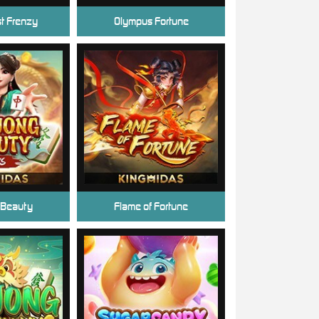
st Frenzy
Olympus Fortune
 Beauty
Flame of Fortune