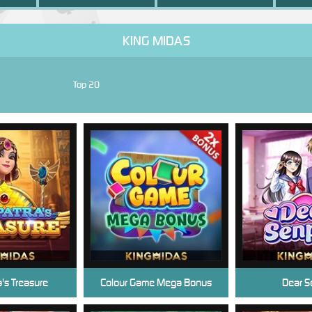
KING MIDAS
Top 20
's Treasure
Colour Game Mega Bonus
Dear S