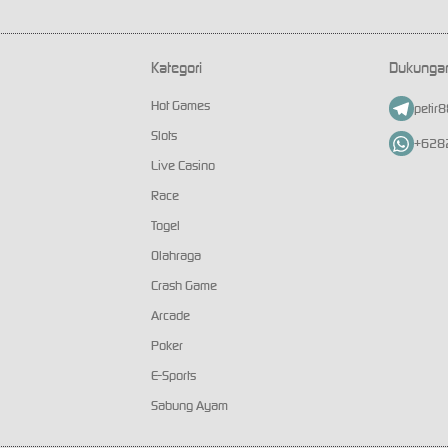
Kategori
Dukunga
Hot Games
petir
Slots
+628
Live Casino
Race
Togel
Olahraga
Crash Game
Arcade
Poker
E-Sports
Sabung Ayam