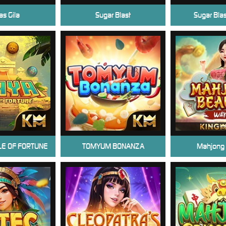
s Gila
Sugar Blast
Sugar Bla
E OF FORTUNE
TOMYUM BONANZA
Mahjong