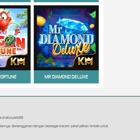
FORTUNE
MR DIAMOND DELUXE
di situs petir88.
lannya. Berlangganan dengan berbagai macam paket pilihan terbaik untuk