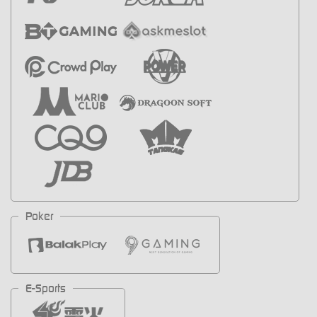
Poker
E-Sports