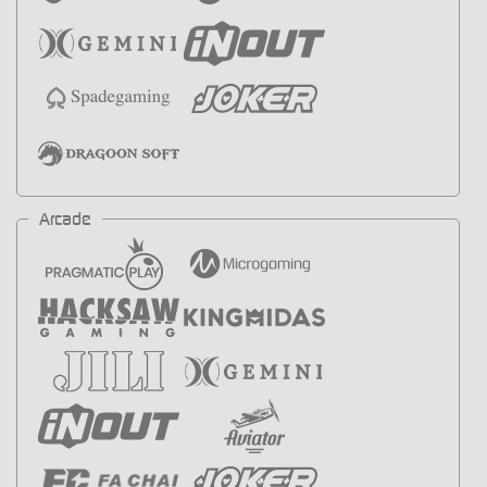
Arcade