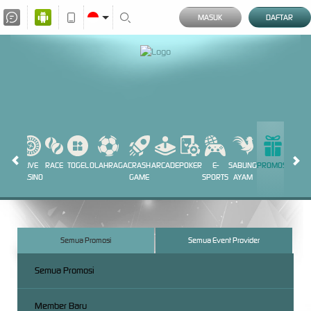
MASUK
DAFTAR
SLOTS
LIVE
RACE
TOGEL
OLAHRAGA
CRASH
ARCADE
POKER
E-
SABUNG
PROMOSI
CASINO
GAME
SPORTS
AYAM
Semua Promosi
Semua Event Provider
Semua Promosi
Member Baru