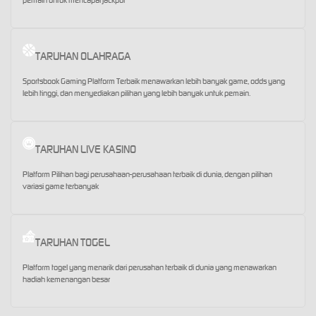
TARUHAN OLAHRAGA
Sportsbook Gaming Platform Terbaik menawarkan lebih banyak game, odds yang
lebih tinggi, dan menyediakan pilihan yang lebih banyak untuk pemain.
TARUHAN LIVE KASINO
Platform Pilihan bagi perusahaan-perusahaan terbaik di dunia, dengan pilihan
variasi game terbanyak
TARUHAN TOGEL
Platform togel yang menarik dari perusahan terbaik di dunia yang menawarkan
hadiah kemenangan besar