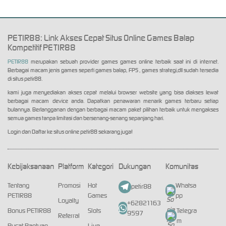
PETIR88: Link Akses Cepat Situs Online Games Balap
Kompetitif PETIR88
PETIR88
merupakan sebuah provider games games online terbaik saat ini di internet.
Berbagai macam jenis games seperti games balap, FPS , games strategi,dll sudah tersedia
di situs petir88.
kami juga menyediakan akses cepat melalui browser website yang bisa diakses lewat
berbagai macam device anda. Dapatkan penawaran menarik games terbaru setiap
bulannya. Berlangganan dengan berbagai macam paket pilihan terbaik untuk mengakses
semua games tanpa limitasi dan bersenang-senang sepanjang hari.
Login dan Daftar ke situs online petir88 sekarang juga!
Kebijaksanaan
Platform
Kategori
Dukungan
Komunitas
Tentang
Promosi
Hot
Whatsa
petir88
PETIR88
Games
pp
Loyalty
+62821163
Bonus PETIR88
Slots
Telegra
9597
Referral
m
Pusat Bantuan
Live