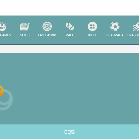
 GAMES
SLOTS
LIVE CASINO
RACE
TOGEL
OLAHRAGA
CRASH
CQ9