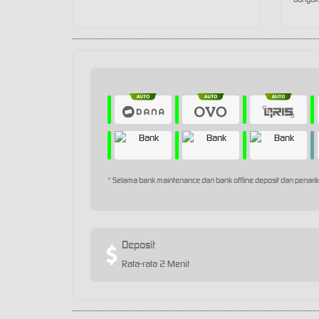
* Selama bank maintenance dan bank offline deposit dan penarik
Deposit
Rata-rata 2 Menit