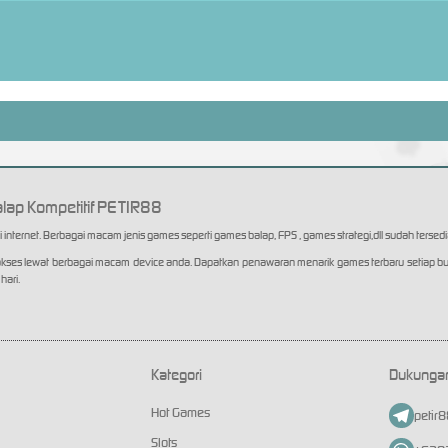
alap Kompetitif PETIR88
nternet. Berbagai macam jenis games seperti games balap, FPS , games strategi,dll sudah tersedia 
iakses lewat berbagai macam device anda. Dapatkan penawaran menarik games terbaru setiap bu
ari.
Kategori
Dukunga
Hot Games
petir
Slots