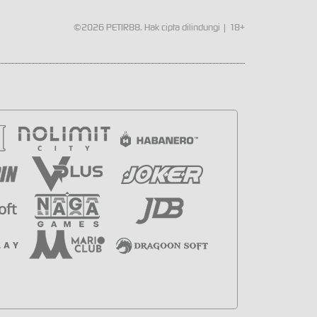
©2026 PETIR88. Hak cipta dilindungi | 18+