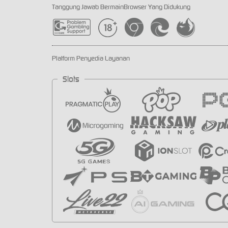
Tanggung Jawab Bermain
Browser Yang Didukung
Platform Penyedia Layanan
Slots