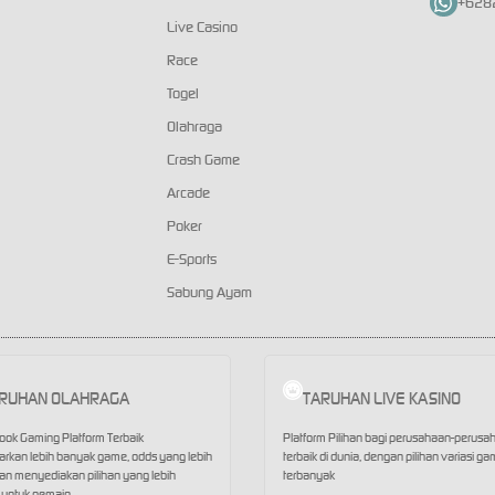
+628
Live Casino
Race
Togel
Olahraga
Crash Game
Arcade
Poker
E-Sports
Sabung Ayam
RUHAN OLAHRAGA
TARUHAN LIVE KASINO
ook Gaming Platform Terbaik
Platform Pilihan bagi perusahaan-perusa
kan lebih banyak game, odds yang lebih
terbaik di dunia, dengan pilihan variasi g
 dan menyediakan pilihan yang lebih
terbanyak
untuk pemain.