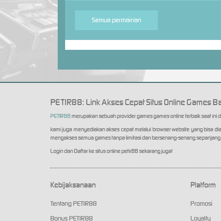
Semua permainan
PETIR88: Link Akses Cepat Situs Online Games B
PETIR88
merupakan sebuah provider games games online terbaik saat ini di i
kami juga menyediakan akses cepat melalui browser website yang bisa d
mengakses semua games tanpa limitasi dan bersenang-senang sepanjang h
Login dan Daftar ke situs online petir88 sekarang juga!
Kebijaksanaan
Platform
Tentang PETIR88
Promosi
Bonus PETIR88
Loyalty